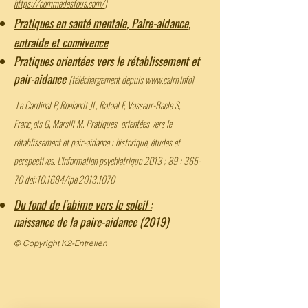
https://commedesfous.com/)
Pratiques en santé mentale, Paire-aidance,
entraide et connivence
Pratiques orientées vers le rétablissement et
pair-aidance
(téléchargement depuis www.cairn.inf
o)
Le Cardinal P, Roelandt JL, Rafael F, Vasseur-Bacle S,
Franc¸ois G, Marsili M. Pratiques orientées vers le
rétablissement et pair-aidance : historique, études et
perspectives. L’Information psychiatrique 2013 ; 89 : 365-
70 doi:10.1684/ipe.2013.1070
Du fond de l'abime vers le soleil :
naissance de la paire-aidance (2019)
© Copyright K2-Entrelien