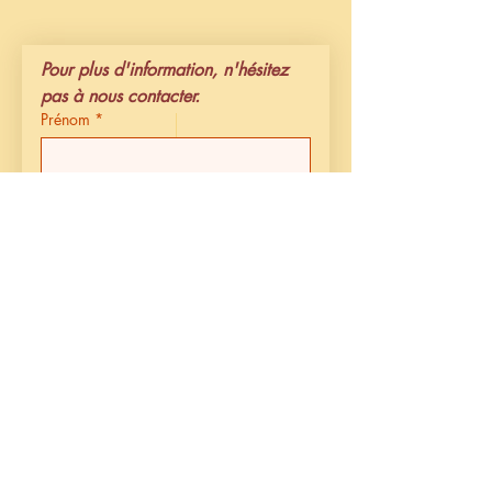
Pour plus d'information, n'hésitez 
pas à nous contacter.
Prénom
*
Nom
*
Email
*
Téléphone
*
Message
Envoyer